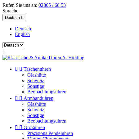
Rufen Sie uns an:
02865 / 68 53
Sprache:
Deutsch

Deutsch
English



Taschenuhren
Glashütte
Schweiz
Sonstige
Beobachtungsuhren


Armbanduhren
Glashütte
Schweiz
Sonstige
Beobachtungsuhren


Großuhren
Präzisions Pendeluhren
Marine Chronometer