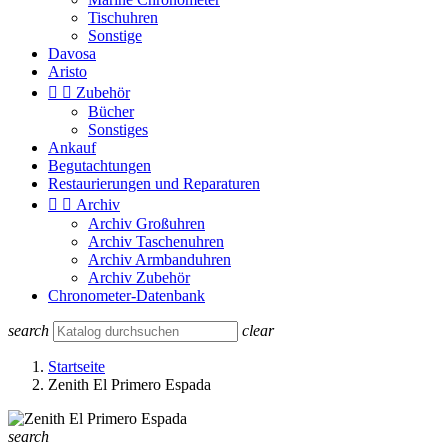
Tischuhren
Sonstige
Davosa
Aristo


Zubehör
Bücher
Sonstiges
Ankauf
Begutachtungen
Restaurierungen und Reparaturen


Archiv
Archiv Großuhren
Archiv Taschenuhren
Archiv Armbanduhren
Archiv Zubehör
Chronometer-Datenbank
search
clear
Startseite
Zenith El Primero Espada
search