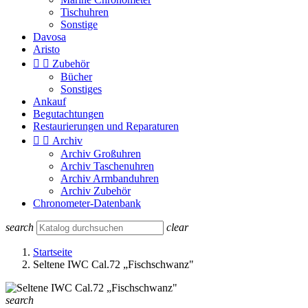
Tischuhren
Sonstige
Davosa
Aristo


Zubehör
Bücher
Sonstiges
Ankauf
Begutachtungen
Restaurierungen und Reparaturen


Archiv
Archiv Großuhren
Archiv Taschenuhren
Archiv Armbanduhren
Archiv Zubehör
Chronometer-Datenbank
search
clear
Startseite
Seltene IWC Cal.72 „Fischschwanz"
search