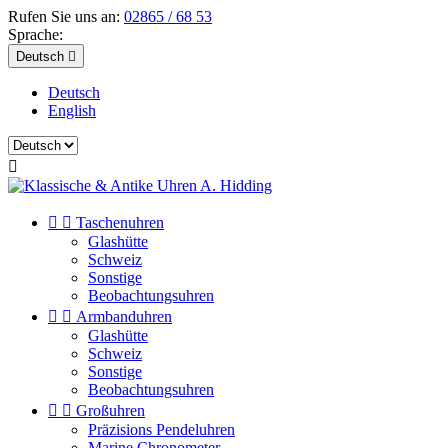
Rufen Sie uns an:
02865 / 68 53
Sprache:
Deutsch

Deutsch
English



Taschenuhren
Glashütte
Schweiz
Sonstige
Beobachtungsuhren


Armbanduhren
Glashütte
Schweiz
Sonstige
Beobachtungsuhren


Großuhren
Präzisions Pendeluhren
Marine Chronometer