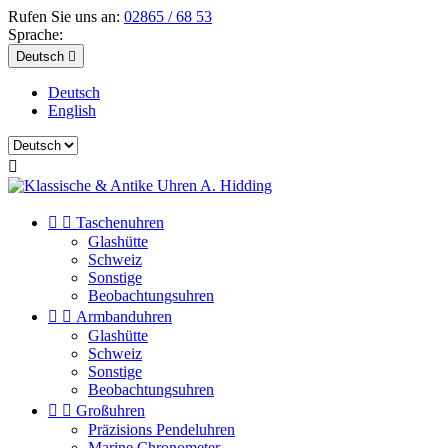
Rufen Sie uns an:
02865 / 68 53
Sprache:
Deutsch

Deutsch
English



Taschenuhren
Glashütte
Schweiz
Sonstige
Beobachtungsuhren


Armbanduhren
Glashütte
Schweiz
Sonstige
Beobachtungsuhren


Großuhren
Präzisions Pendeluhren
Marine Chronometer