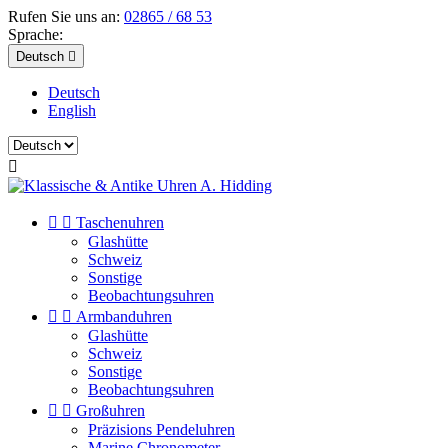
Rufen Sie uns an:
02865 / 68 53
Sprache:
Deutsch

Deutsch
English



Taschenuhren
Glashütte
Schweiz
Sonstige
Beobachtungsuhren


Armbanduhren
Glashütte
Schweiz
Sonstige
Beobachtungsuhren


Großuhren
Präzisions Pendeluhren
Marine Chronometer